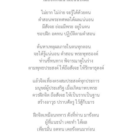
ไม่ยาก ไม่ง่าย จะรู้ได้ด้วยตน
คำสอนพระทศพลได้ผลแน่นอน
มีสัจจะ ย่อมมีพระ อยู่ในตน
ชอบฝึก อดทน ปฏิบัติตามคำสอน
ค้นหาเหตุผลภายในตนทุกตอน
จะได้รู้แน่นอน คำสอน พระพุทธองค์
ท่านชี้หนทาง พิจารณาดูในร่าง
ตามพุทธประสงค์ ให้ถือสัจจะ ให้รักษาธุดงค์
แล้วจิตเที่ยงตรงสมประสงค์ทุกประการ
มนุษย์ผู้ประเสริฐ เมื่อเกิดมาพบพระ
ควรฝึกจิต ถือสัจจะ ให้เป็นรากเป็นฐาน
สร้างอาวุธ ปราบศัตรู ไว้สู้กับมาร
ฝึกจิตเหมือนทหาร ดังที่ท่าน มาขังตน
ผู้ที่แนะนำ เคยทำ ได้ผล
เพียรมั่น อดทน เคยขังตนมาก่อน