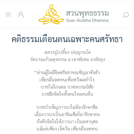
คติธรรมเตือนตนเฉพาะคนศรัทธา
หลวงปู่เปลื้อง ปญฺญวนฺโต
วัดบางแก้วผดุงธรรม อ.เขาชัยสน จ.พัทลุง
“ท่านผู้ใดมีจิตศรัทธาขอเชิญมาขังตัว
เพียรมั่นอดทนเพื่อหวังผลกำไร
บวชไม่โกนผม บวชอบรมนิสัย
บวชฝึกจิตใจทั้งคนไทยคนจีน
บวชบำเพ็ญภาวนาไม่ต้องรักษาศีล
เมื่อภาวนาเป็นอาจิณศีลก็มารักษาตน
บังคับจิตใจให้ภาวนา เป็นมหากุศล
แม้แต่เพียง เจ็ดวัน เพียรมั่นอดทน