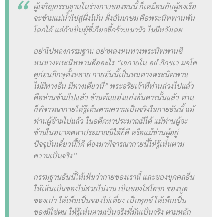
ผู้เจริญกรรมฐานในร่างกายของตนนี้ ก็เหมือนกับผู้ลงเรือ
จะข้ามแม่น้ำไปสู่ฝั่งโน้น ฝั่งอันเกษม คือพระนิพพานพ้น
โลกได้ แต่ถ้าเป็นผู้ขี้เกียจขี้คร้านเมามัว ไม่มีหวังเลย
อย่าไปหลงกรรมฐาน อย่าหลงหนทางพระนิพพานซี
หนทางพระนิพพานคืออะไร “เอกายโน อยํ ภิกฺขเว มคฺโค
ดูก่อนภิกษุทั้งหลาย กายอันนี้เป็นหนทางพระนิพพาน
ไม่มีทางอื่น มีทางเดียวนี่” พระอริยเจ้าที่ท่านล่วงไปแล้ว
คือท่านข้ามไปแล้ว ข้ามพ้นแอ่งแก่งกันดารนั้นแล้ว ท่าน
ก็พิจารณากายให้รู้เห็นตามความเป็นจริงในกายอันนี้ แม้
ท่านผู้ข้ามไปแล้ว ในอดีตหาประมาณมิได้ แม้ท่านผู้จะ
ข้ามในอนาคตหาประมาณมิได้ก็ดี หรือแม้ท่านผู้อยู่
ปัจจุบันเดี๋ยวนี้ก็ดี ต้องมาพิจารณากายนี้ให้รู้เห็นตาม
ความเป็นจริง”
กรรมฐานอันนี้ให้เห็นว่ากายของเรานี้ และของบุคคลอื่น
ให้เห็นเป็นของไม่สวยไม่งาม เป็นของโสโครก ของบูด
ของเน่า ให้เห็นเป็นของไม่เที่ยง เป็นทุกข์ ให้เห็นเป็น
ของมิใช่ตน ให้รู้เห็นตามเป็นจริงที่มันเป็นจริง ตามหลัก