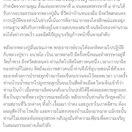
กำหนัดจากกามคุณ ตั้งแต่ออกพรรษาที่ ๓ จนตลอดพรรษาที่ ๔ ท่านได้
รับการอบรมธรรมจากหลวงปู่มั่น ที่วัดป่าบ้านหนองผือ จังหวัดสกลนคร
การปฏิบัติของท่านในช่วงนี้เน้นการพิจารณากายลงไตรลักษณ์และอสุภ
กรรมฐาน สลับกับการพักอยูในความสงบของสมาธิ จนจิตใจของท่านรวม
ลงได้อย่างรวดเร็ว และมีสติปัญญาเจริญก้าวหน้าขึ้นตามลำดับ
หลังจากหลวงปู่มั่นมรณภาพ พระอาจารย์จวนได้ออกติดตามไปปฏิบัติ
กับหลวงปู่ขาว อนาลโย เป็นเวลาหลายปี มีครั้งหนึ่งขณะจำพรรษาอยู่ที่
วัดถ้ำพวง จังหวัดสกลนคร ท่านเกิดไปติดใจสาวคนหนึ่ง เวลาภาวนาจิต
ของท่านก็ไม่สงบ คิดถึงแต่ภาพสาวคนนี้ ท่านจึงใช้อุบายสอนให้ตัวเอง
ละอายด้วยการนำกระดูกช้างมาร้อยเชือกแขวนคอไว้ตลอดเวลา บางครั้ง
ท่านบ้วนน้ำหมากไปถูกกระดูกนั้นจนเป็นสีคล้ายเลือด ใครเห็นเข้าก็ว่า
ท่านเป็นบ้า เมื่อทรมานจิตจนกลับมาเป็นปกติได้จึงค่อยถอดกระดูกออก
ซึ่งเป็นอุบายที่หลวงปู่ขาวชมเชยยิ่งนัก หลักจากนั้นท่านก็จาริกธุดงค์ไป
ตามสถานที่วิเวกต่างๆ ทั้งถ้ำ เงื้อมผา ป่าดง และภูเขาในภาคอีสาน ต้อง
ผจญสัตว์ร้าย โรคภัย และความไม่สงบของบ้านเมืองมากมาย แม้กระนั้น
ท่านก็ไม่เคยย่อท้อต่ออุปสรรค กลับมุ่งมั่นทำความเพียรเพื่อความเจริญ
ในสมณธรรมอย่างเต็มกำลัง