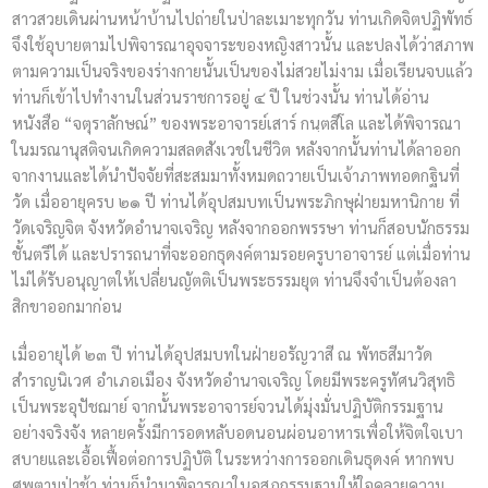
สาวสวยเดินผ่านหน้าบ้านไปถ่ายในป่าละเมาะทุกวัน ท่านเกิดจิตปฏิพัทธ์
จึงใช้อุบายตามไปพิจารณาอุจจาระของหญิงสาวนั้น และปลงได้ว่าสภาพ
ตามความเป็นจริงของร่างกายนั้นเป็นของไม่สวยไม่งาม เมื่อเรียนจบแล้ว
ท่านก็เข้าไปทำงานในส่วนราชการอยู่ ๔ ปี ในช่วงนั้น ท่านได้อ่าน
หนังสือ “จตุราลักษณ์” ของพระอาจารย์เสาร์ กนฺตสีโล และได้พิจารณา
ในมรณานุสติจนเกิดความสลดสังเวชในชีวิต หลังจากนั้นท่านได้ลาออก
จากงานและได้นำปัจจัยที่สะสมมาทั้งหมดถวายเป็นเจ้าภาพทอดกฐินที่
วัด เมื่ออายุครบ ๒๑ ปี ท่านได้อุปสมบทเป็นพระภิกษุฝ่ายมหานิกาย ที่
วัดเจริญจิต จังหวัดอำนาจเจริญ หลังจากออกพรรษา ท่านก็สอบนักธรรม
ชั้นตรีได้ และปรารถนาที่จะออกธุดงค์ตามรอยครูบาอาจารย์ แต่เมื่อท่าน
ไม่ได้รับอนุญาตให้เปลี่ยนญัตติเป็นพระธรรมยุต ท่านจึงจำเป็นต้องลา
สิกขาออกมาก่อน
เมื่ออายุได้ ๒๓ ปี ท่านได้อุปสมบทในฝ่ายอรัญวาสี ณ พัทธสีมาวัด
สำราญนิเวศ อำเภอเมือง จังหวัดอำนาจเจริญ โดยมีพระครูทัศนวิสุทธิ
เป็นพระอุปัชฌาย์ จากนั้นพระอาจารย์จวนได้มุ่งมั่นปฏิบัติกรรมฐาน
อย่างจริงจัง หลายครั้งมีการอดหลับอดนอนผ่อนอาหารเพื่อให้จิตใจเบา
สบายและเอื้อเฟื้อต่อการปฏิบัติ ในระหว่างการออกเดินธุดงค์ หากพบ
ศพตามป่าช้า ท่านก็นำมาพิจารณาในอสุภกรรมฐานให้ใจคลายความ