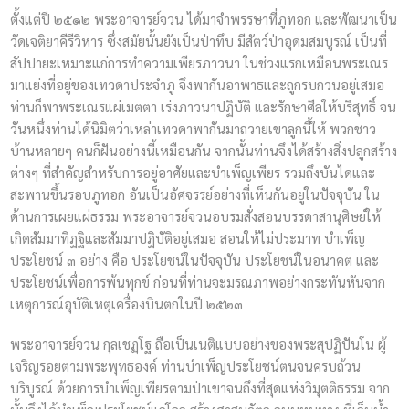
ตั้งแต่ปี ๒๕๑๒ พระอาจารย์จวน ได้มาจำพรรษาที่ภูทอก และพัฒนาเป็น
วัดเจติยาคีรีวิหาร ซึ่งสมัยนั้นยังเป็นป่าทึบ มีสัตว์ป่าอุดมสมบูรณ์ เป็นที่
สัปปายะเหมาะแก่การทำความเพียรภาวนา ในช่วงแรกเหมือนพระเณร
มาแย่งที่อยู่ของเทวดาประจำภู จึงพากันอาพาธและถูกรบกวนอยู่เสมอ
ท่านก็พาพระเณรแผ่เมตตา เร่งภาวนาปฏิบัติ และรักษาศีลให้บริสุทธิ์ จน
วันหนึ่งท่านได้นิมิตว่าเหล่าเทวดาพากันมาถวายเขาลูกนี้ให้ พวกชาว
บ้านหลายๆ คนก็ฝันอย่างนี้เหมือนกัน จากนั้นท่านจึงได้สร้างสิ่งปลูกสร้าง
ต่างๆ ที่สำคัญสำหรับการอยู่อาศัยและบำเพ็ญเพียร รวมถึงบันไดและ
สะพานขึ้นรอบภูทอก อันเป็นอัศจรรย์อย่างที่เห็นกันอยู่ในปัจจุบัน ใน
ด้านการเผยแผ่ธรรม พระอาจารย์จวนอบรมสั่งสอนบรรดาสานุศิษย์ให้
เกิดสัมมาทิฏฐิและสัมมาปฏิบัติอยู่เสมอ สอนให้ไม่ประมาท บำเพ็ญ
ประโยชน์ ๓ อย่าง คือ ประโยชน์ในปัจจุบัน ประโยชน์ในอนาคต และ
ประโยชน์เพื่อการพ้นทุกข์ ก่อนที่ท่านจะมรณภาพอย่างกระทันหันจาก
เหตุการณ์อุบัติเหตุเครื่องบินตกในปี ๒๕๒๓
พระอาจารย์จวน กุลเชฏฺโฐ ถือเป็นเนติแบบอย่างของพระสุปฏิปันโน ผู้
เจริญรอยตามพระพุทธองค์ ท่านบำเพ็ญประโยชน์ตนจนครบถ้วน
บริบูรณ์ ด้วยการบำเพ็ญเพียรตามป่าเขาจนถึงที่สุดแห่งวิมุตติธรรม จาก