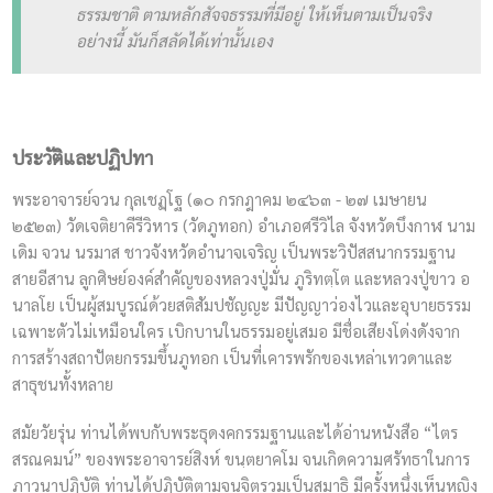
ธรรมชาติ ตามหลักสัจจธรรมที่มีอยู่ ให้เห็นตามเป็นจริง
อย่างนี้ มันก็สลัดได้เท่านั้นเอง
ประวัติและปฏิปทา
พระอาจารย์จวน กุลเชฏฺโฐ (๑๐ กรกฎาคม ๒๔๖๓ - ๒๗ เมษายน
๒๕๒๓) วัดเจติยาคีรีวิหาร (วัดภูทอก) อำเภอศรีวิไล จังหวัดบึงกาฬ นาม
เดิม จวน นรมาส ชาวจังหวัดอำนาจเจริญ เป็นพระวิปัสสนากรรมฐาน
สายอีสาน ลูกศิษย์องค์สำคัญของหลวงปู่มั่น ภูริทตฺโต และหลวงปู่ขาว อ
นาลโย เป็นผู้สมบูรณ์ด้วยสติสัมปชัญญะ มีปัญญาว่องไวและอุบายธรรม
เฉพาะตัวไม่เหมือนใคร เบิกบานในธรรมอยู่เสมอ มีชื่อเสียงโด่งดังจาก
การสร้างสถาปัตยกรรมขึ้นภูทอก เป็นที่เคารพรักของเหล่าเทวดาและ
สาธุชนทั้งหลาย
สมัยวัยรุ่น ท่านได้พบกับพระธุดงคกรรมฐานและได้อ่านหนังสือ “ไตร
สรณคมน์” ของพระอาจารย์สิงห์ ขนฺตยาคโม จนเกิดความศรัทธาในการ
ภาวนาปฏิบัติ ท่านได้ปฏิบัติตามจนจิตรวมเป็นสมาธิ มีครั้งหนึ่งเห็นหญิง