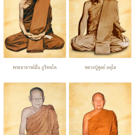
พระอาจารย์มั่น ภูริทตฺโต
หลวงปู่ดูลย์ อตุโล