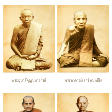
พระอุบาลีคุณูปมาจารย์
พระอาจารย์เสาร์ กนฺตสีโล