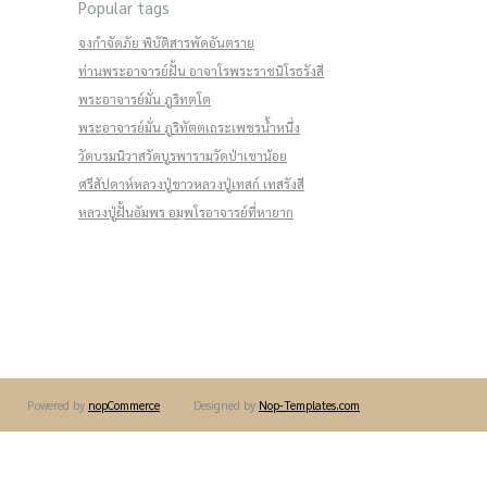
Popular tags
จงกำจัดภัย พิบัติสารพัดอันตราย
ท่านพระอาจารย์ฝั้น อาจาโร
พระราชนิโรธรังสี
พระอาจารย์มั่น ภูริทตฺโต
พระอาจารย์มั่น ภูริทัตตเถระ
เพชรน้ำหนึ่ง
วัดบรมนิวาส
วัดบูรพาราม
วัดป่าเขาน้อย
ศรีสัปดาห์
หลวงปู่ขาว
หลวงปู่เทสก์ เทสรังสี
หลวงปู่ฝั้น
อัมพร อมฺพโร
อาจารย์ที่หายาก
Powered by
nopCommerce
Designed by
Nop-Templates.com